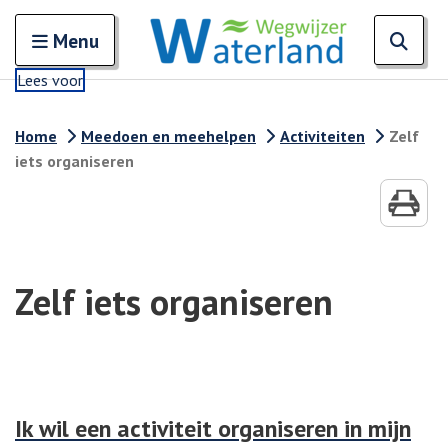
Zoeken
Open en sluit het
Open
Zoe
Menu
Lees voor
Home
Meedoen en meehelpen
Activiteiten
Zelf
iets organiseren
Zelf iets organiseren
Ik wil een activiteit organiseren in mijn