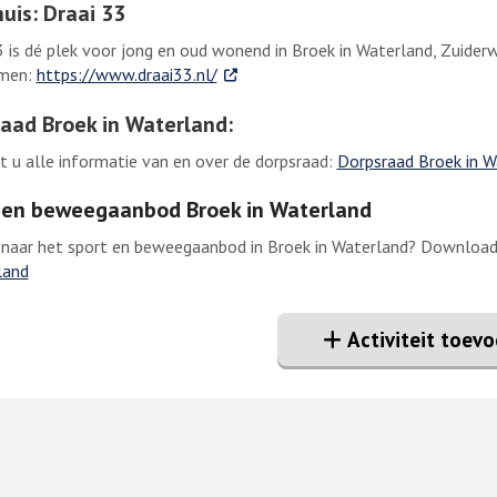
uis: Draai 33
is dé plek voor jong en oud wonend in Broek in Waterland, Zuide
. Externe link
men:
https://www.draai33.nl/
aad Broek in Waterland:
dt u alle informatie van en over de dorpsraad:
​Dorpsraad Broek in 
 en beweegaanbod Broek in Waterland
aar het sport en beweegaanbod in Broek in Waterland? Download hier h
land
Activiteit toev