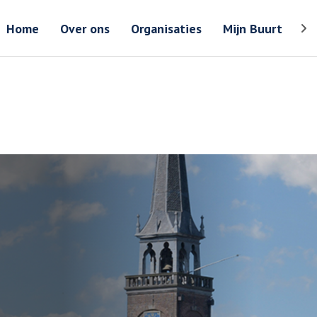
Zoeken
Zoeken 
Home
Over ons
Organisaties
Mijn Buurt
Too