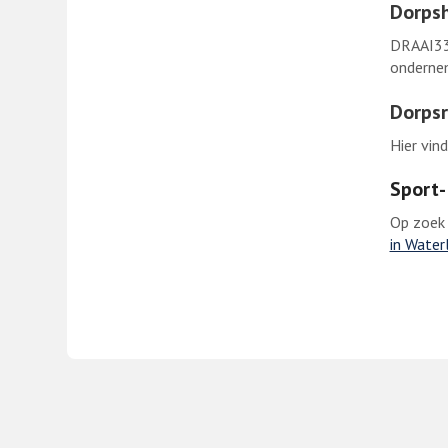
Dorpsh
DRAAI33 
onderne
Dorpsr
Hier vin
Sport-
Op zoek n
in Water