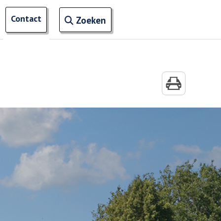
Open zoekveld
Contact
naar ingevoerde termen
n meer menu items van 'Mijn Buurt'
Zoeken