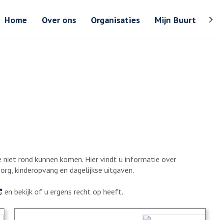
Zoeken
Zoeken 
Home
Over ons
Organisaties
Mijn Buurt
Too
 niet rond kunnen komen. Hier vindt u informatie over
 zorg, kinderopvang en dagelijkse uitgaven.
Externe link
en bekijk of u ergens recht op heeft.